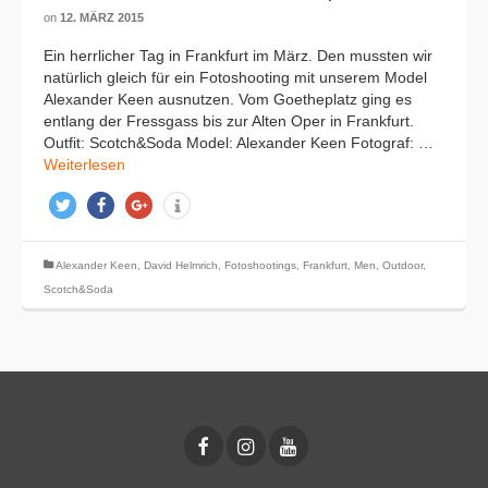
on
12. MÄRZ 2015
Ein herrlicher Tag in Frankfurt im März. Den mussten wir
natürlich gleich für ein Fotoshooting mit unserem Model
Alexander Keen ausnutzen. Vom Goetheplatz ging es
entlang der Fressgass bis zur Alten Oper in Frankfurt.
Outfit: Scotch&Soda Model: Alexander Keen Fotograf: …
Weiterlesen
twittern
teilen
teilen
info
Alexander Keen
,
David Helmrich
,
Fotoshootings
,
Frankfurt
,
Men
,
Outdoor
,
Scotch&Soda