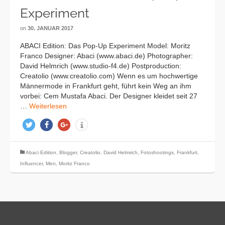
Experiment
on
30. JANUAR 2017
ABACI Edition: Das Pop-Up Experiment Model: Moritz
Franco Designer: Abaci (www.abaci.de) Photographer:
David Helmrich (www.studio-f4.de) Postproduction:
Creatolio (www.creatolio.com) Wenn es um hochwertige
Männermode in Frankfurt geht, führt kein Weg an ihm
vorbei: Cem Mustafa Abaci. Der Designer kleidet seit 27
…
Weiterlesen
twittern
teilen
teilen
info
Abaci Edition
,
Blogger
,
Creatolio
,
David Helmrich
,
Fotoshootings
,
Frankfurt
,
Influencer
,
Men
,
Moritz Franco