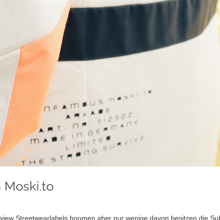
n Moski.to
erview Streetwearlabels boomen aber nur wenige davon besitzen die S