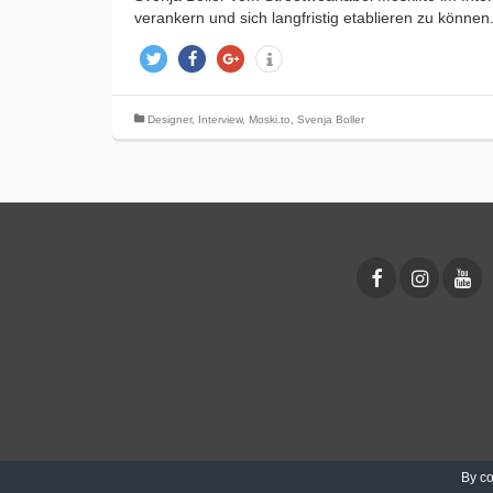
verankern und sich langfristig etablieren zu könne
twittern
teilen
teilen
info
Designer
,
Interview
,
Moski.to
,
Svenja Boller
By co