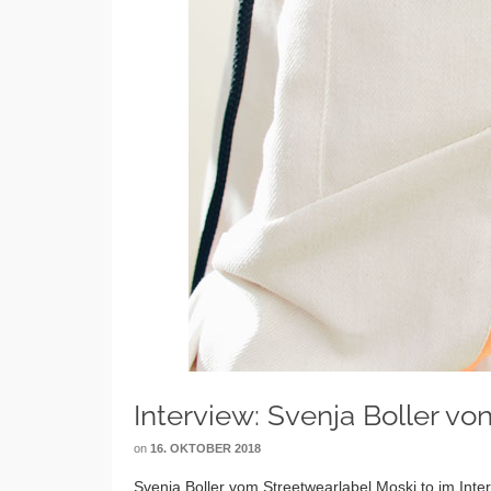
Interview: Svenja Boller vo
on
16. OKTOBER 2018
Svenja Boller vom Streetwearlabel Moski.to im Int