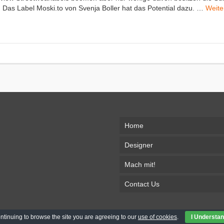
n. Das Label Moski.to von Svenja Boller hat das Potential dazu. …
Weite
Home
Designer
Mach mit!
Contact Us
ntinuing to browse the site you are agreeing to our
use of cookies
.
I Understa