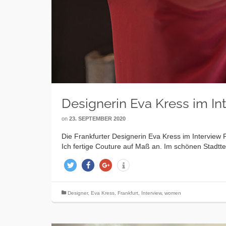
Designerin Eva Kress im In
on
23. SEPTEMBER 2020
Die Frankfurter Designerin Eva Kress im Interview 
Ich fertige Couture auf Maß an. Im schönen Stadt
twittern
teilen
teilen
info
Designer
,
Eva Kress
,
Frankfurt
,
Interview
,
women