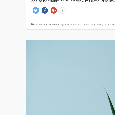
das so ist erfahrt ihr im Interview mit Katja Rzhe
twittern
teilen
teilen
info
Designer
,
Interview
,
Katja Rzheutskaya
,
Larissa Schüsterl
,
Linamour