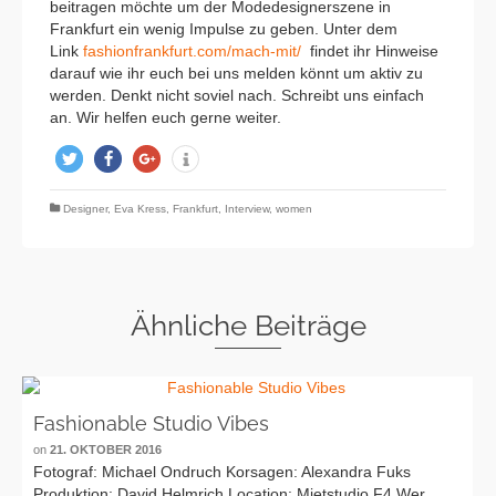
beitragen möchte um der Modedesignerszene in
Frankfurt ein wenig Impulse zu geben. Unter dem
Link
fashionfrankfurt.com/mach-mit/
findet ihr Hinweise
darauf wie ihr euch bei uns melden könnt um aktiv zu
werden. Denkt nicht soviel nach. Schreibt uns einfach
an. Wir helfen euch gerne weiter.
twittern
teilen
teilen
info
Designer
,
Eva Kress
,
Frankfurt
,
Interview
,
women
Ähnliche Beiträge
Fashionable Studio Vibes
on
21. OKTOBER 2016
Fotograf: Michael Ondruch Korsagen: Alexandra Fuks
Produktion: David Helmrich Location: Mietstudio F4 Wer