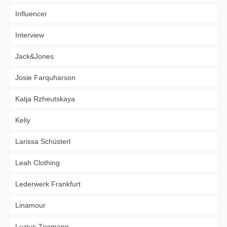
Influencer
Interview
Jack&Jones
Josie Farquharson
Katja Rzheutskaya
Keliy
Larissa Schüsterl
Leah Clothing
Lederwerk Frankfurt
Linamour
Luzius Ziermann