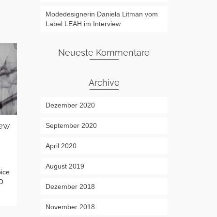
Modedesignerin Daniela Litman vom
Label LEAH im Interview
Neueste Kommentare
Archive
Dezember 2020
iew
September 2020
FABtalks Fr
Interview m
April 2020
Anna Yurek – Einmal Malta
on
29. MAI 2018
und zurück
FABtalks Frankf
August 2019
oice
on
31. JANUAR 2018
Andrea Bury Die
EO
Anna Yurek – Einmal Malta und
Expertin Andrea
Dezember 2018
zurück Das Interview mit der
deutschlandweit
Frankfurter Designerin Anna Yurek....
November 2018
Weiterlesen