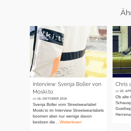
Äh
Interview: Svenja Boller von
Chris 
Moski.to
on
20. AP
Ob alte
on
16. OKTOBER 2018
Schausp
Svenja Boller vom Streetwearlabel
Goethepl
Moski.to im Interview Streetwearlabels
Herrenau
boomen aber nur wenige davon
besitzen die...
Weiterlesen