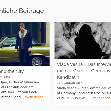
nliche Beiträge
Vlada Vesna – Das Interv
mit der Voice of Germany
and the City
Kandidatin
RIL 2016
 Oper, U-Bahn-Station am
on
5. JANUAR 2017
iel Frankfurt oder am
Vlada Vesna – Interview mit der V
atz. Im Outfit von Edel-
of Germany Kandidatin DAS VID
statter Abaci...
Weiterlesen
ZUM INTERVIEW –...
Weiterlesen