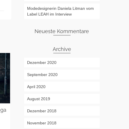
Modedesignerin Daniela Litman vom
Label LEAH im Interview
Neueste Kommentare
Archive
Dezember 2020
September 2020
April 2020
August 2019
oga
Lucie in Frankfurt
Sascha im F
Dezember 2018
Europaviert
on
23. SEPTEMBER 2015
Die Frankfurter Fotografin Josie
November 2018
on
11. AUGUST 20
inszeniert Model Lucie als stylischen