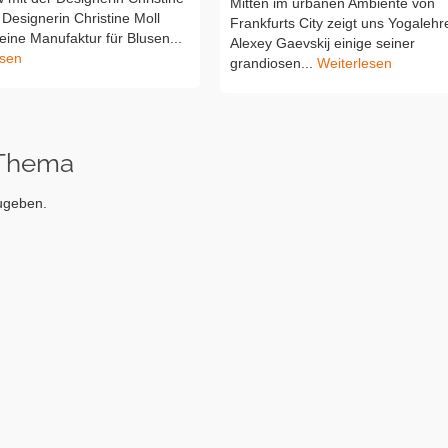
Mitten im urbanen Ambiente von
 Designerin Christine Moll
Frankfurts City zeigt uns Yogalehr
 eine Manufaktur für Blusen...
Alexey Gaevskij einige seiner
esen
grandiosen...
Weiterlesen
 Thema
ugeben.