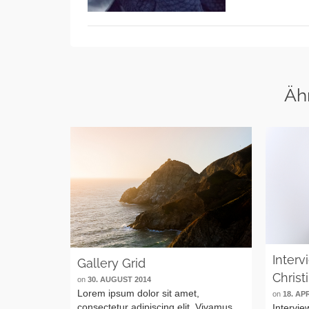
Äh
Interv
Gallery Grid
Christ
on
30. AUGUST 2014
Lorem ipsum dolor sit amet,
on
18. AP
consectetur adipiscing elit. Vivamus
Intervie