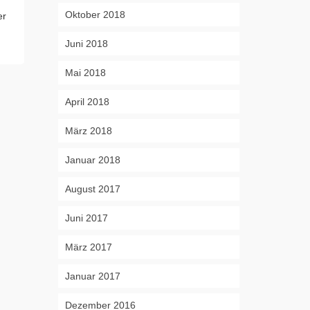
Unser Stylist G
Businesspunk. Die Outfits der
Oktober 2018
er
aktuelle Looks
Frankfurter Modedesignerin...
Store im Skyline
Weiterlesen
Juni 2018
Weiterlesen
Mai 2018
April 2018
März 2018
Januar 2018
August 2017
Juni 2017
März 2017
Januar 2017
Dezember 2016