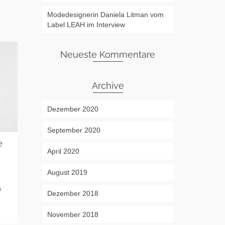
Modedesignerin Daniela Litman vom
Label LEAH im Interview
Neueste Kommentare
Archive
Dezember 2020
September 2020
Mit Dina bei
e
Designerin Eva Kress im
April 2020
on
29. AUGUST 20
Interview
Mit Model Dina
on
23. SEPTEMBER 2020
August 2019
unser Fotoshoot
a
Die Frankfurter Designerin Eva Kress
Boutique Dress A
s
im Interview Fashion Frankfurt: Wie
Weiterlesen
Dezember 2018
heisst dein Label, worum geht...
Weiterlesen
November 2018